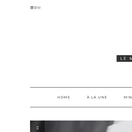
Skip
LINKEDIN
INSTAGRAM
E-MAIL
to
content
HOME
À LA UNE
MIN