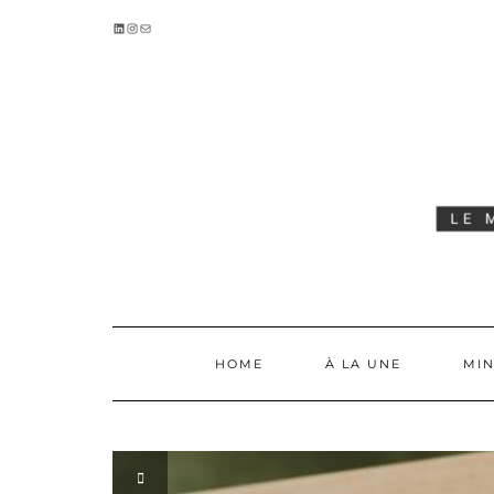
Skip
LINKEDIN
INSTAGRAM
E-MAIL
to
content
HOME
À LA UNE
MIN