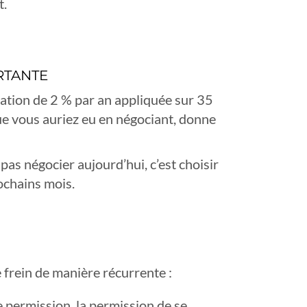
t.
RTANTE
tation de 2 % par an appliquée sur 35
ue vous auriez eu en négociant, donne
 pas négocier aujourd’hui, c’est choisir
ochains mois.
frein de manière récurrente :
permission, la permission de se