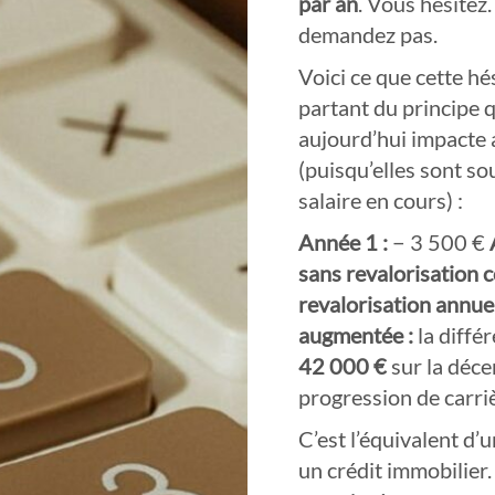
par an
. Vous hésitez
demandez pas.
Voici ce que cette hé
partant du principe 
aujourd’hui impacte a
(puisqu’elles sont s
salaire en cours) :
Année 1 :
− 3 500 €
sans revalorisation 
revalorisation annuel
augmentée :
la diffé
42 000 €
sur la déce
progression de carri
C’est l’équivalent d’
un crédit immobilier