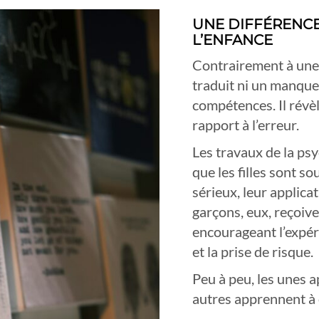
UNE DIFFÉRENC
L’ENFANCE
Contrairement à une 
traduit ni un manque 
compétences. Il révèl
rapport à l’erreur.
Les travaux de la p
que les filles sont so
sérieux, leur applicat
garçons, eux, reçoiv
encourageant l’expér
et la prise de risque.
Peu à peu, les unes ap
autres apprennent à 